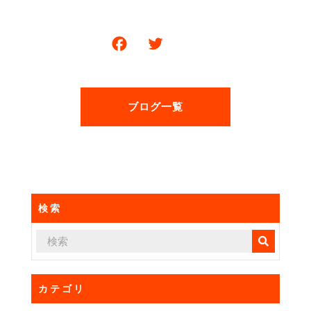
F
T
共
a
w
有
c
itt
e
er
ブログ一覧
b
o
o
k
検索
カテゴリ