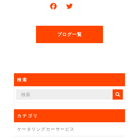
F
T
共
a
w
有
c
itt
e
er
ブログ一覧
b
o
o
k
検索
カテゴリ
ケータリングカーサービス