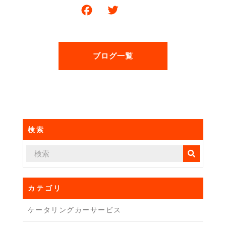
F
T
共
a
w
有
c
itt
e
er
ブログ一覧
b
o
o
k
検索
カテゴリ
ケータリングカーサービス